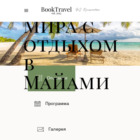
Столица
Мира с
отдыхом
в
Майами
Описание
Программа
Галерея