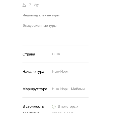
7+
Age
Индивидуальные туры
Экскурсионные туры
Страна
США
Начало тура
Нью-Йорк
Маршрут тура
Нью-Йорк - Майами
В стоимость
В некоторых
включено
отелях могут