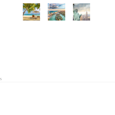
s
Make