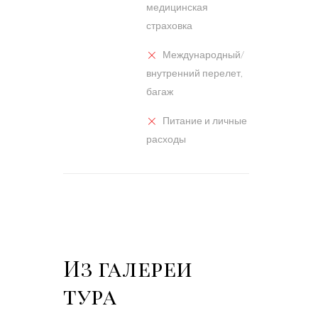
медицинская
страховка
Международный/
внутренний перелет,
багаж
Питание и личные
расходы
Из галереи
тура