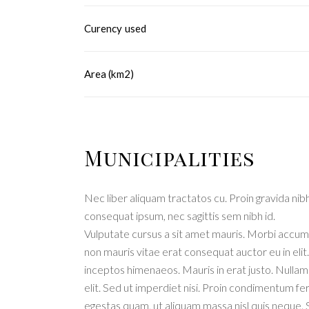
Curency used
Area (km2)
Municipalities
Nec liber aliquam tractatos cu. Proin gravida nibh 
consequat ipsum, nec sagittis sem nibh id.
Vulputate cursus a sit amet mauris. Morbi accums
non mauris vitae erat consequat auctor eu in elit
inceptos himenaeos. Mauris in erat justo. Nulla
elit. Sed ut imperdiet nisi. Proin condimentum f
egestas quam, ut aliquam massa nisl quis neque. 