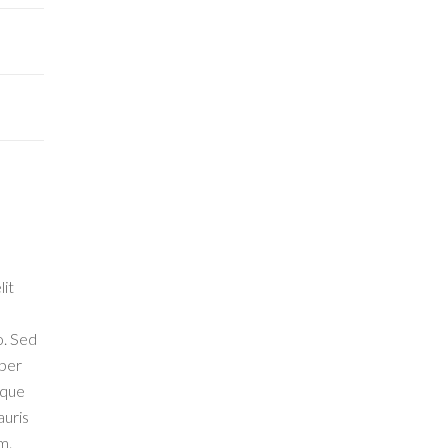
lit
o. Sed
 per
eque
auris
m.