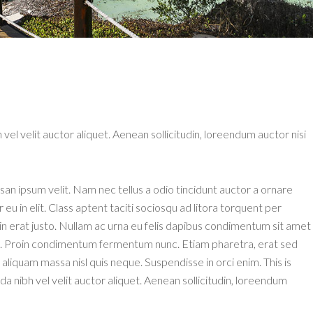
 vel velit auctor aliquet. Aenean sollicitudin, loreendum auctor nisi
an ipsum velit. Nam nec tellus a odio tincidunt auctor a ornare
u in elit. Class aptent taciti sociosqu ad litora torquent per
n erat justo. Nullam ac urna eu felis dapibus condimentum sit amet
isi. Proin condimentum fermentum nunc. Etiam pharetra, erat sed
aliquam massa nisl quis neque. Suspendisse in orci enim. This is
 nibh vel velit auctor aliquet. Aenean sollicitudin, loreendum