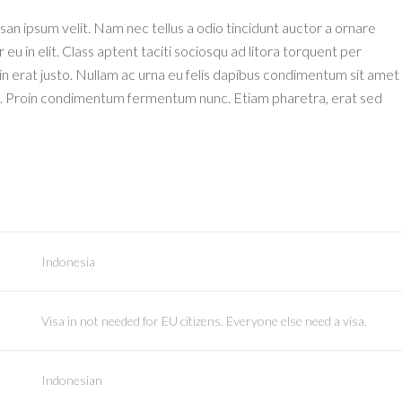
an ipsum velit. Nam nec tellus a odio tincidunt auctor a ornare
u in elit. Class aptent taciti sociosqu ad litora torquent per
n erat justo. Nullam ac urna eu felis dapibus condimentum sit amet
isi. Proin condimentum fermentum nunc. Etiam pharetra, erat sed
Indonesia
Visa in not needed for EU citizens. Everyone else need a visa.
Indonesian