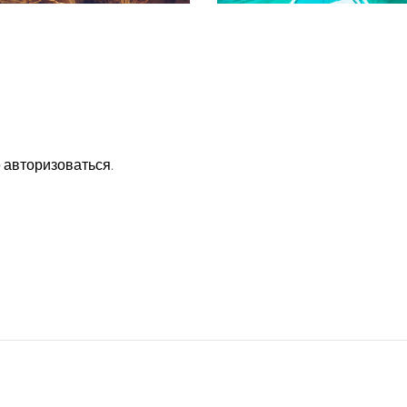
о
авторизоваться
.