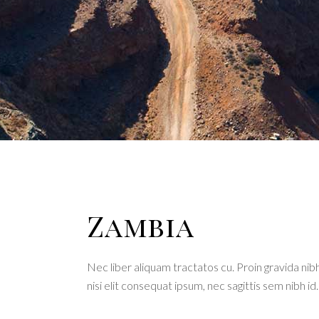
Zambia
Nec liber aliquam tractatos cu. Proin gravida nibh
nisi elit consequat ipsum, nec sagittis sem nibh id.