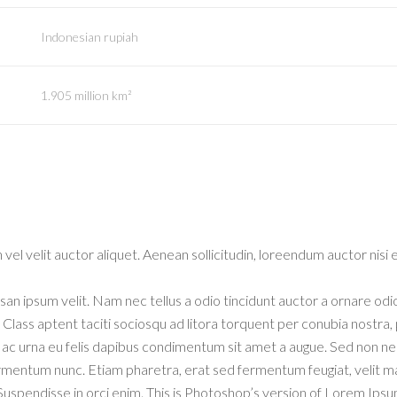
Indonesian rupiah
1.905 million km²
vel velit auctor aliquet. Aenean sollicitudin, loreendum auctor nisi e
an ipsum velit. Nam nec tellus a odio tincidunt auctor a ornare odi
. Class aptent taciti sociosqu ad litora torquent per conubia nostra,
m ac urna eu felis dapibus condimentum sit amet a augue. Sed non n
ermentum nunc. Etiam pharetra, erat sed fermentum feugiat, velit m
Suspendisse in orci enim. This is Photoshop’s version of Lorem Ipsu